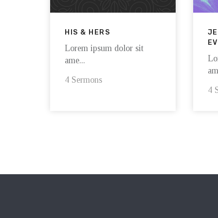
HIS & HERS
JE
EV
Lorem ipsum dolor sit
Lo
ame...
ame
4 Sermons
4 